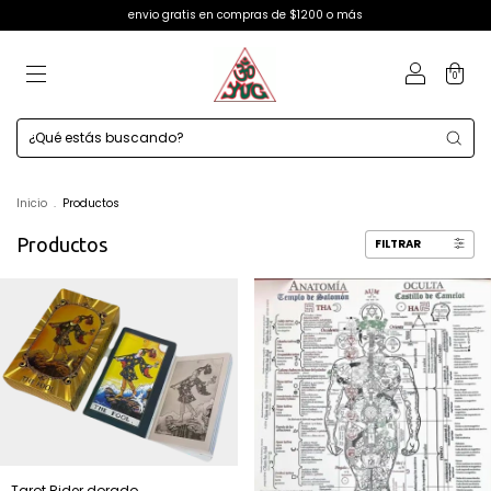
envio gratis en compras de $1200 o más
0
Inicio
.
Productos
Productos
FILTRAR
Tarot Rider dorado